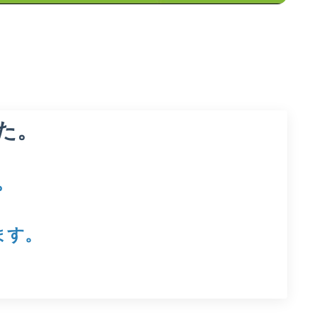
た。
。
ます。