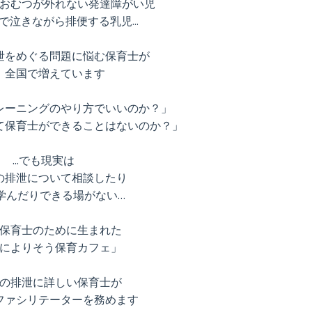
おむつが外れない発達障がい児
泣きながら排便する乳児...
泄をめぐる問題に悩む保育士が
、全国で増えています
レーニングのやり方でいいのか？」
て保育士ができることはないのか？」
...でも現実は
の排泄について相談したり
学んだりできる場がない…
保育士のために生まれた
によりそう保育カフェ」
の排泄に詳しい保育士が
ファシリテーターを務めます