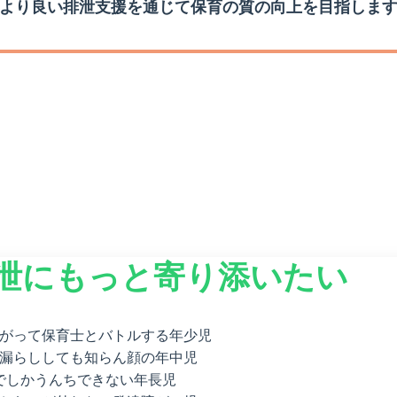
より良い排泄支援を通じて保育の質の向上を目指しま
泄に
もっと寄り添いたい
がって保育士とバトルする年少児
漏らししても知らん顔の年中児
でしかうんちできない年長児