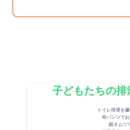
子どもたちの排
トイレ排泄を嫌
布パンツでお
紙オムツ