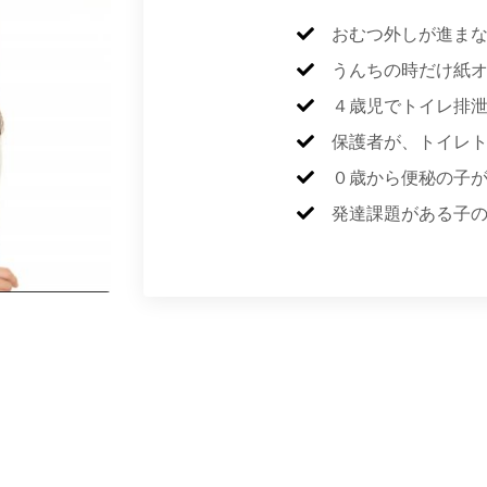
おむつ外しが進ま
うんちの時だけ紙
４歳児でトイレ排
保護者が、トイレ
０歳から便秘の子
発達課題がある子