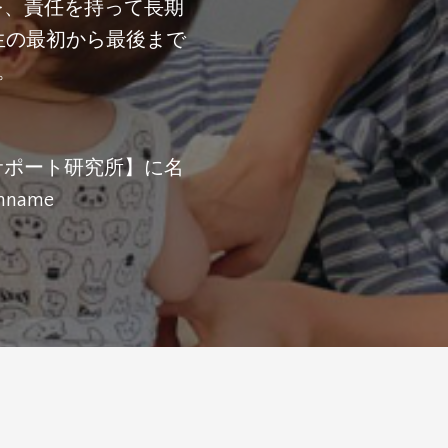
を、責任を持って長期
生の最初から最後まで
。
サポート研究所】に名
inname